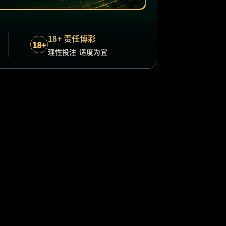
获得快速、顺畅的操作体验。
认证，包括信息安全管理（ISO27001）、数据隐
全、用户隐私保护与信息透明方面持续强化。
、异地灾备系统及行为风控机制，构建多层防护体
的每一次访问都稳定、安全、可靠。