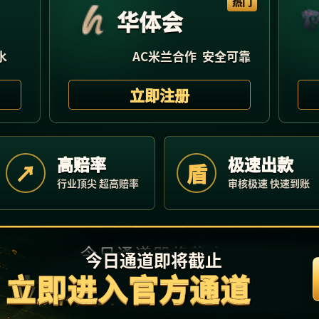
关于 米兰体育下载
企业概况
国际认证
未来发展
多元业务 · 稳健扩张
米兰体育下载深耕体育数据与
容分发、社区互动与本地化运
增长。
核心系统采用模块化架构及高